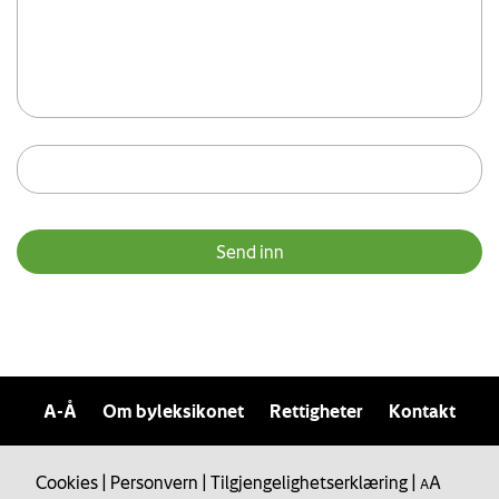
A-Å
Om byleksikonet
Rettigheter
Kontakt
Cookies
|
Personvern
|
Tilgjengelighetserklæring
|
A
A