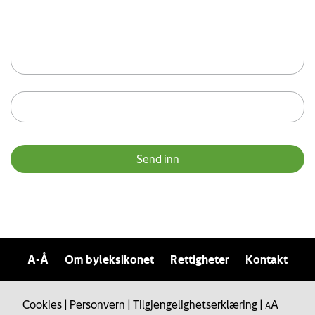
A-Å
Om byleksikonet
Rettigheter
Kontakt
Cookies
|
Personvern
|
Tilgjengelighetserklæring
|
A
A