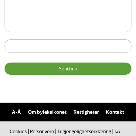
A-Å
Om byleksikonet
Rettigheter
Kontakt
Cookies
|
Personvern
|
Tilgjengelighetserklæring
|
A
A