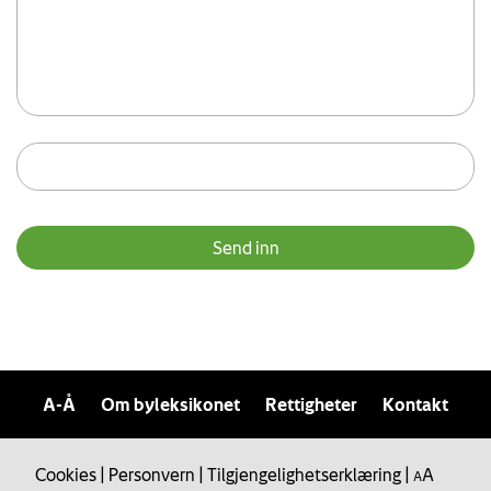
A-Å
Om byleksikonet
Rettigheter
Kontakt
Cookies
|
Personvern
|
Tilgjengelighetserklæring
|
A
A