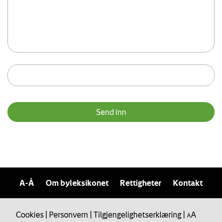
A-Å
Om byleksikonet
Rettigheter
Kontakt
Cookies
|
Personvern
|
Tilgjengelighetserklæring
|
A
A