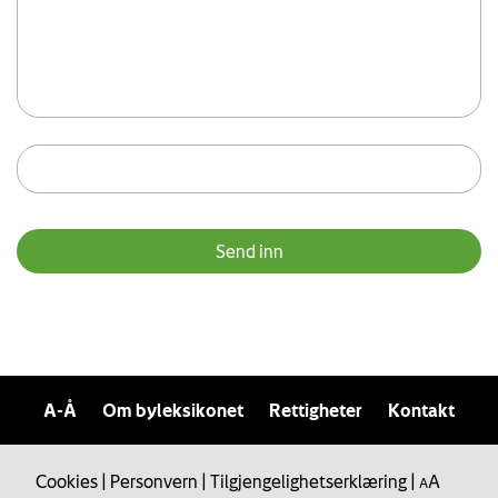
A-Å
Om byleksikonet
Rettigheter
Kontakt
Cookies
|
Personvern
|
Tilgjengelighetserklæring
|
A
A