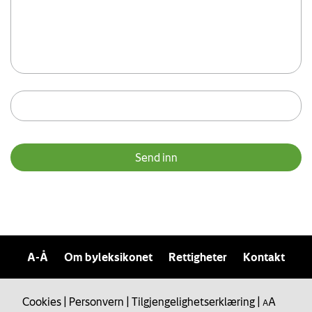
A-Å
Om byleksikonet
Rettigheter
Kontakt
Cookies
|
Personvern
|
Tilgjengelighetserklæring
|
A
A