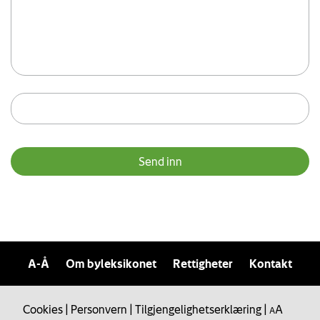
A-Å
Om byleksikonet
Rettigheter
Kontakt
Cookies
|
Personvern
|
Tilgjengelighetserklæring
|
A
A