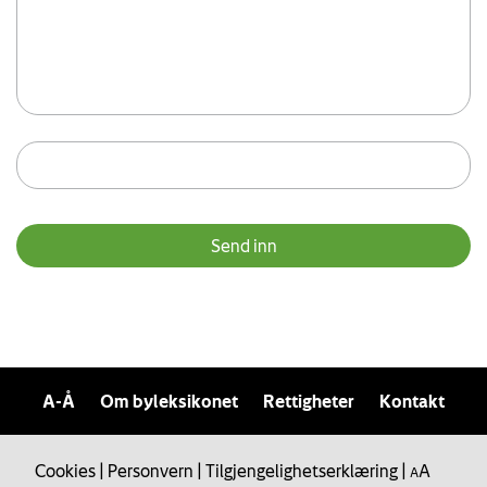
A-Å
Om byleksikonet
Rettigheter
Kontakt
Cookies
|
Personvern
|
Tilgjengelighetserklæring
|
A
A