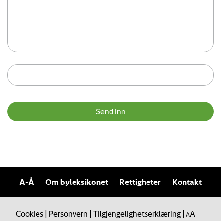
A-Å
Om byleksikonet
Rettigheter
Kontakt
Cookies
|
Personvern
|
Tilgjengelighetserklæring
|
A
A