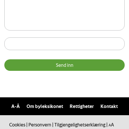
A-Å
Om byleksikonet
Rettigheter
Kontakt
Cookies
|
Personvern
|
Tilgjengelighetserklæring
|
A
A