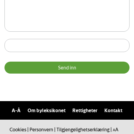
A-Å
Om byleksikonet
Rettigheter
Kontakt
Cookies
|
Personvern
|
Tilgjengelighetserklæring
|
A
A