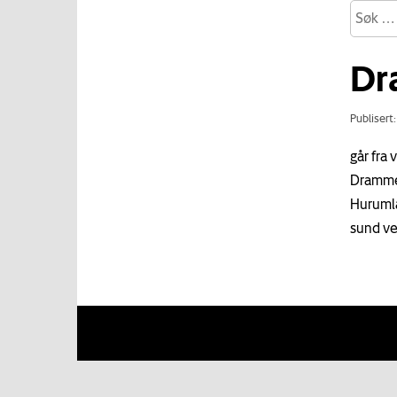
Dr
Publisert
går fra
Drammen
Hurumla
sund ve