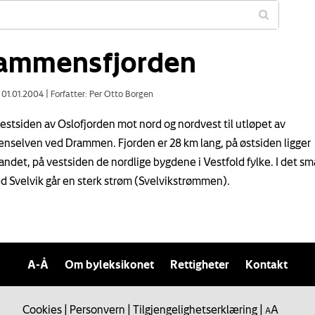
ammensfjorden
: 01.01.2004
|
Forfatter: Per Otto Borgen
 vestsiden av Oslofjorden mot nord og nordvest til utløpet av
selven ved Drammen. Fjorden er 28 km lang, på østsiden ligger
ndet, på vestsiden de nordlige bygdene i Vestfold fylke. I det sm
d Svelvik går en sterk strøm (Svelvikstrømmen).
A-Å
Om byleksikonet
Rettigheter
Kontakt
Cookies
|
Personvern
|
Tilgjengelighetserklæring
|
A
A