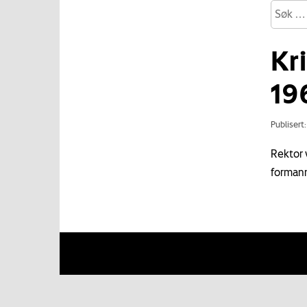
Kri
19
Publisert
Rektor 
formann