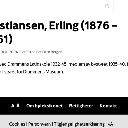
stiansen, Erling (1876 –
61)
: 01.01.2004
|
Forfatter: Per Otto Borgen
ved Drammens Latinskole 1932-45, medlem av bystyret 1935-40, f
 i styret for Drammens Museum.
A-Å
Om byleksikonet
Rettigheter
Kontakt
Cookies
|
Personvern
|
Tilgjengelighetserklæring
|
A
A