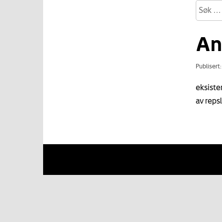
An
Publisert
eksiste
av reps