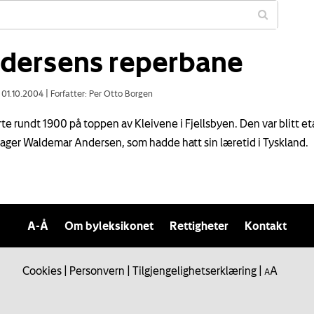
dersens reperbane
: 01.10.2004
|
Forfatter: Per Otto Borgen
rte rundt 1900 på toppen av Kleivene i Fjellsbyen. Den var blitt et
lager Waldemar Andersen, som hadde hatt sin læretid i Tyskland.
A-Å
Om byleksikonet
Rettigheter
Kontakt
Cookies
|
Personvern
|
Tilgjengelighetserklæring
|
A
A