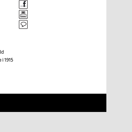
ld
 i 1915