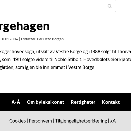
rgehagen
: 01.01.2004
|
Forfatter: Per Otto Borgen
koger hovedsogn, utskilt av Vestre Borge og i 1888 solgt til Thorva
som i 1911 solgte videre til Noble Stibolt. Hovedbølets eier kjøpte
 gården, som igjen ble innlemmet i Vestre Borge.
A-Å
Om byleksikonet
Rettigheter
Kontakt
Cookies
|
Personvern
|
Tilgjengelighetserklæring
|
A
A