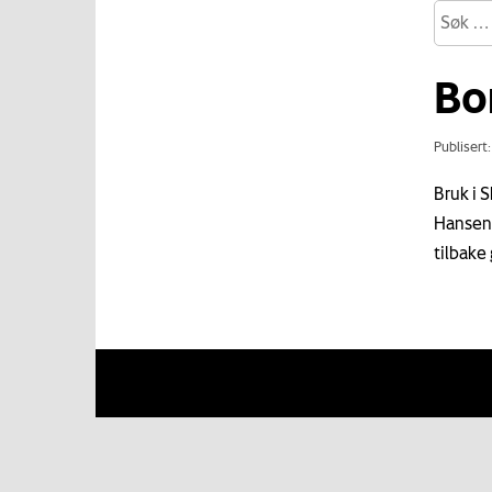
Bo
Publisert
Bruk i S
Hansen, 
tilbake