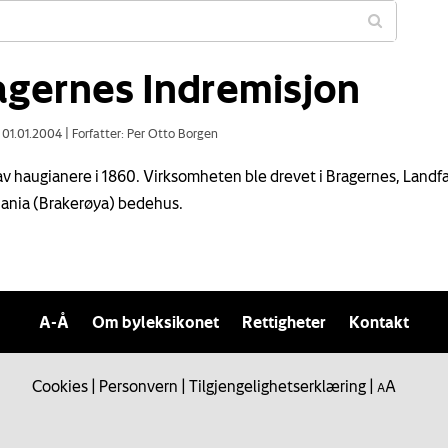
agernes Indremisjon
: 01.01.2004
|
Forfatter: Per Otto Borgen
 av haugianere i 1860. Virksomheten ble drevet i Bragernes, Landf
ania (Brakerøya) bedehus.
A-Å
Om byleksikonet
Rettigheter
Kontakt
Cookies
|
Personvern
|
Tilgjengelighetserklæring
|
A
A