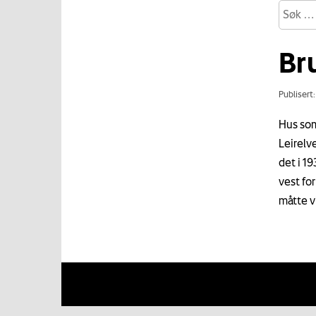
Br
Publisert
Hus som
Leirelv
det i 1
vest fo
måtte v