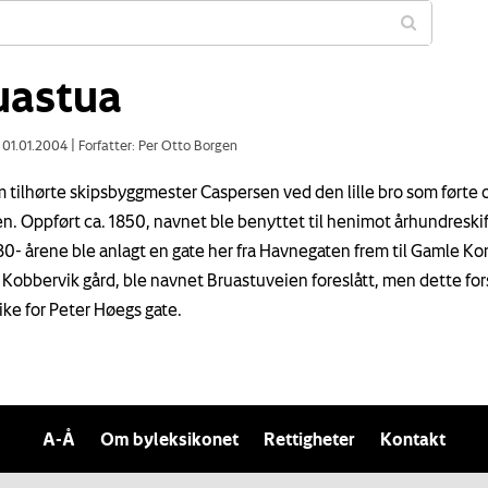
uastua
: 01.01.2004
|
Forfatter: Per Otto Borgen
 tilhørte skipsbyggmester Caspersen ved den lille bro som førte 
en. Oppført ca. 1850, navnet ble benyttet til henimot århundreskif
930- årene ble anlagt en gate her fra Havnegaten frem til Gamle K
r Kobbervik gård, ble navnet Bruastuveien foreslått, men dette for
ike for Peter Høegs gate.
A-Å
Om byleksikonet
Rettigheter
Kontakt