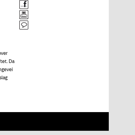
over
tet. Da
ongevei
slag