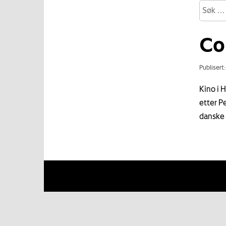
Co
Publisert
Kino i 
etter P
danske 