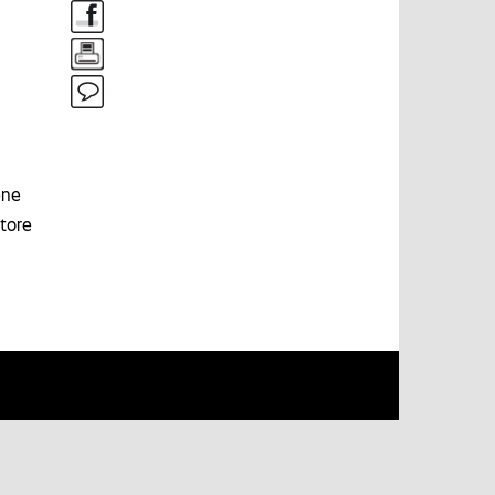
ene
store