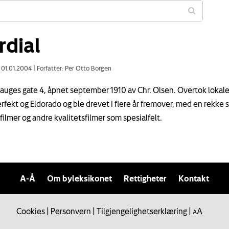
rdial
: 01.01.2004
|
Forfatter: Per Otto Borgen
Hauges gate 4, åpnet september 1910 av Chr. Olsen. Overtok lokal
erfekt og Eldorado og ble drevet i flere år fremover, med en rekke 
filmer og andre kvalitetsfilmer som spesialfelt.
A-Å
Om byleksikonet
Rettigheter
Kontakt
Cookies
|
Personvern
|
Tilgjengelighetserklæring
|
A
A