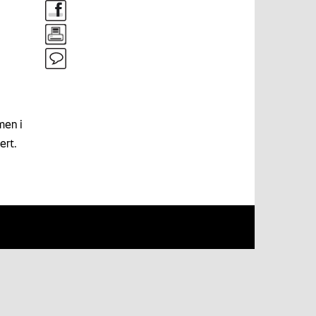
men i
ert.