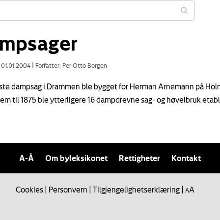
mpsager
: 01.01.2004
|
Forfatter: Per Otto Borgen
ste dampsag i Drammen ble bygget for Herman Arnemann på Hol
rem til 1875 ble ytterligere 16 dampdrevne sag- og høvelbruk etabl
A-Å
Om byleksikonet
Rettigheter
Kontakt
Cookies
|
Personvern
|
Tilgjengelighetserklæring
|
A
A