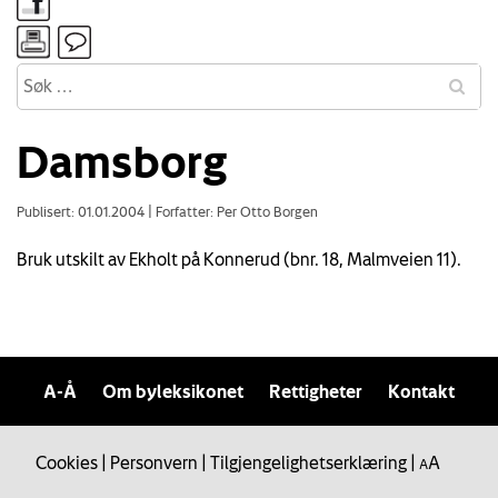
Damsborg
Publisert: 01.01.2004
|
Forfatter: Per Otto Borgen
Bruk utskilt av Ekholt på Konnerud (bnr. 18, Malmveien 11).
A-Å
Om byleksikonet
Rettigheter
Kontakt
Cookies
|
Personvern
|
Tilgjengelighetserklæring
|
A
A