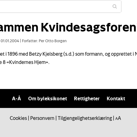
ammen Kvindesagsforen
: 01.01.2004
|
Forfatter: Per Otto Borgen
ftet i 1896 med Betzy Kjelsberg (s.d.) som formann, og opprettet i
e 8 «Kvindernes Hjem».
A-Å
Om byleksikonet
Rettigheter
Kontakt
Cookies
|
Personvern
|
Tilgjengelighetserklæring
|
A
A