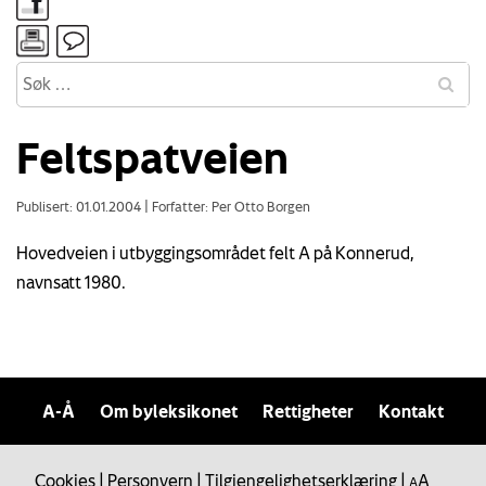
Feltspatveien
Publisert: 01.01.2004
|
Forfatter: Per Otto Borgen
Hovedveien i utbyggingsområdet felt A på Konnerud,
navnsatt 1980.
A-Å
Om byleksikonet
Rettigheter
Kontakt
Cookies
|
Personvern
|
Tilgjengelighetserklæring
|
A
A