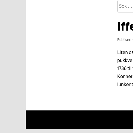
If
Publisert
Liten d
pukkver
1736 til
Konneru
lunkent 