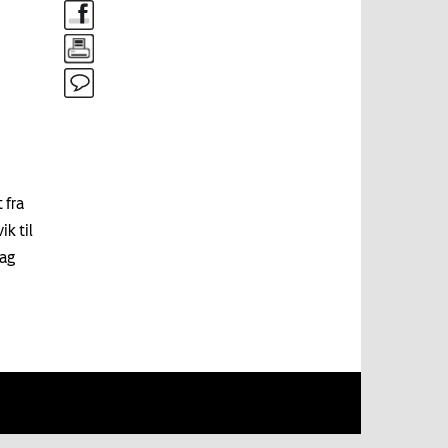
 fra
ik til
rag