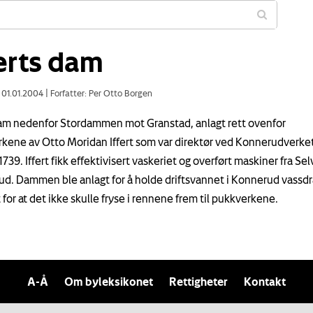
ferts dam
: 01.01.2004
|
Forfatter: Per Otto Borgen
am nedenfor Stordammen mot Granstad, anlagt rett ovenfor
kene av Otto Moridan Iffert som var direktør ved Konnerudverket
 1739. Iffert fikk effektivisert vaskeriet og overført maskiner fra Selv
d. Dammen ble anlagt for å holde driftsvannet i Konnerud vassd
for at det ikke skulle fryse i rennene frem til pukkverkene.
A-Å
Om byleksikonet
Rettigheter
Kontakt