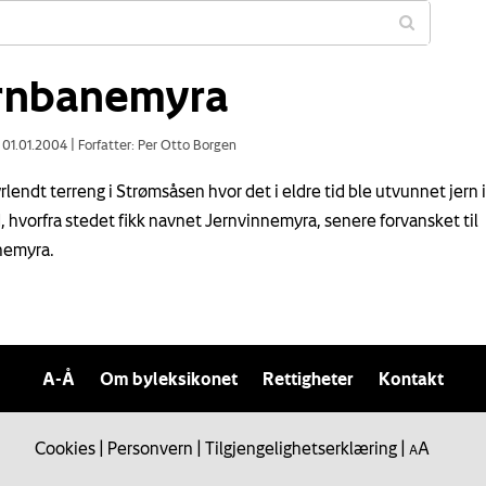
rnbanemyra
: 01.01.2004
|
Forfatter: Per Otto Borgen
rlendt terreng i Strømsåsen hvor det i eldre tid ble utvunnet jern i
d, hvorfra stedet fikk navnet Jernvinnemyra, senere forvansket til
nemyra.
A-Å
Om byleksikonet
Rettigheter
Kontakt
Cookies
|
Personvern
|
Tilgjengelighetserklæring
|
A
A