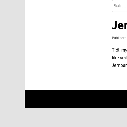
Je
Publisert
Tidl. my
like ve
Jernba