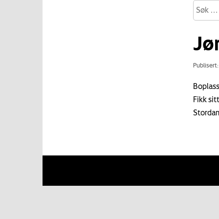
Jø
Publisert
Boplass
Fikk sit
Storda