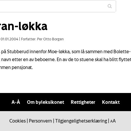
ran-løkka
: 01.01.2004
|
Forfatter: Per Otto Borgen
 på Stubberud innenfor Moe-løkka, som lå sammen med Bolette-
t navn etter en av beboerne. En av de to stuene skal ha blitt flyttet 
mmen pensjonat.
A-Å
Om byleksikonet
Rettigheter
Kontakt
Cookies
|
Personvern
|
Tilgjengelighetserklæring
|
A
A