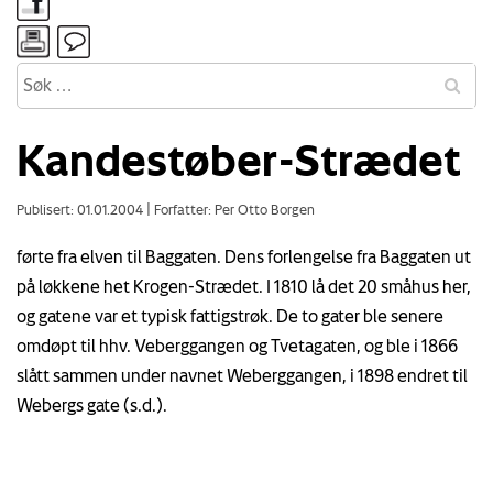
Kandestøber-Strædet
Publisert: 01.01.2004
|
Forfatter: Per Otto Borgen
førte fra elven til Baggaten. Dens forlengelse fra Baggaten ut
på løkkene het Krogen-Strædet. I 1810 lå det 20 småhus her,
og gatene var et typisk fattigstrøk. De to gater ble senere
omdøpt til hhv. Veberggangen og Tvetagaten, og ble i 1866
slått sammen under navnet Weberggangen, i 1898 endret til
Webergs gate (s.d.).