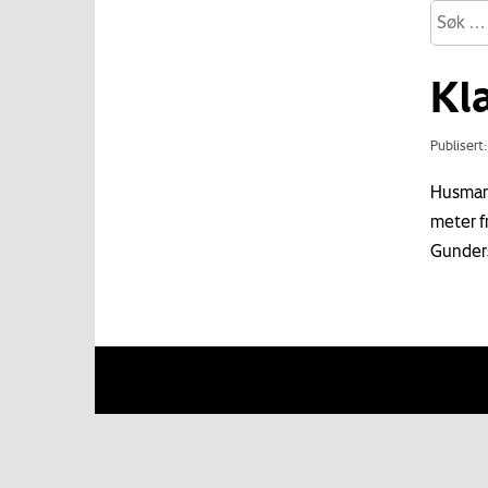
Kl
Publisert
Husmann
meter f
Gunders