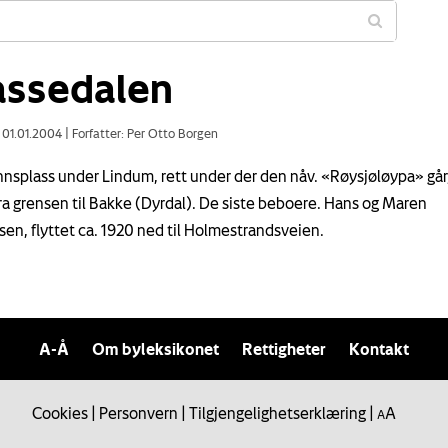
assedalen
: 01.01.2004
|
Forfatter: Per Otto Borgen
splass under Lindum, rett under der den nåv. «Røysjøløypa» går,
ra grensen til Bakke (Dyrdal). De siste beboere. Hans og Maren
en, flyttet ca. 1920 ned til Holmestrandsveien.
A-Å
Om byleksikonet
Rettigheter
Kontakt
Cookies
|
Personvern
|
Tilgjengelighetserklæring
|
A
A