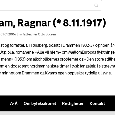
am, Ragnar (* 8.11.1917)
: 01.01.2004
|
Forfatter: Per Otto Borgen
st og forfatter, f. i Tønsberg, bosatt i Drammen 1932-37 og noen år 
 Utg. bl.a. romanene «Alle vil hjem» om Mellom­Europas flyktninge
 menn» (1953) om alkoholikernes problemer og «Den store stillh
om en dødsdømt nordmanns siste timer i tysk fangeleir. I sistnevn
minnet om Drammen og Kvams egen oppvekst tydelig til syne.
A-Å
Om byleksikonet
Rettigheter
Kontakt