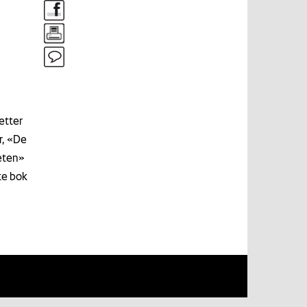
etter
r, «De
eten»
te bok