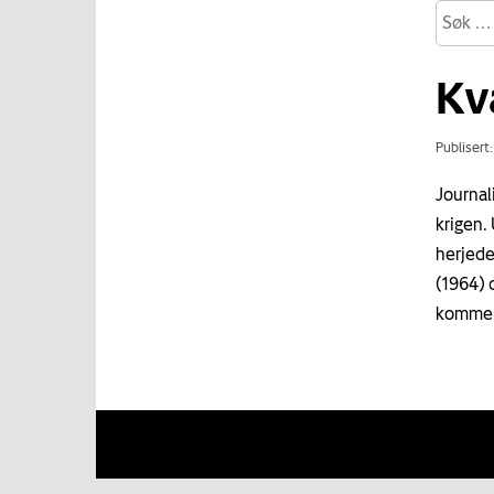
Kv
Publisert
Journali
krigen.
herjede
(1964) 
kommer 