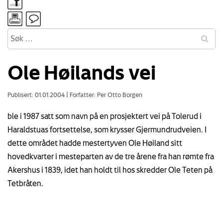
Ole Høilands vei
Publisert: 01.01.2004
|
Forfatter: Per Otto Borgen
ble i 1987 satt som navn på en prosjektert vei på Tolerud i
Haraldstuas fortsettelse, som krysser Gjermundrudveien. I
dette området hadde mestertyven Ole Høiland sitt
hovedkvarter i mesteparten av de tre årene fra han rømte fra
Akershus i 1839, idet han holdt til hos skredder Ole Teten på
Tetbråten.