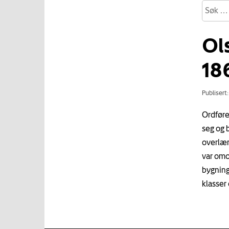
Ol
18
Publisert
Ordføre
seg og 
overlær
var omo
bygning
klasser 