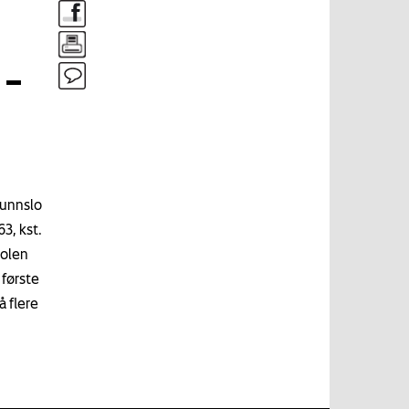
 –
 unnslo
3, kst.
kolen
 første
å flere