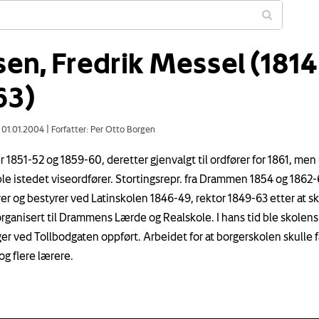
sen, Fredrik Messel (1814
63)
: 01.01.2004
|
Forfatter: Per Otto Borgen
r 1851-52 og 1859-60, deretter gjenvalgt til ordfører for 1861, men
ble istedet viseordfører. Stortingsrepr. fra Drammen 1854 og 1862-6
er og bestyrer ved Latinskolen 1846-49, rektor 1849-63 etter at s
rganisert til Drammens Lærde og Realskole. I hans tid ble skolens
er ved Tollbodgaten oppført. Arbeidet for at borgerskolen skulle f
og flere lærere.