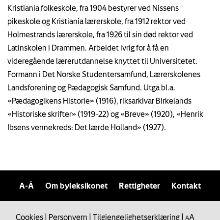
Kristiania folkeskole, fra 1904 bestyrer ved Nissens
pikeskole og Kristiania lærerskole, fra 1912 rektor ved
Holmestrands lærerskole, fra 1926 til sin død rektor ved
Latinskolen i Drammen. Arbeidet ivrig for å få en
videregående lærerutdannelse knyttet til Universitetet.
Formann i Det Norske Studentersamfund, Lærerskolenes
Landsforening og Pædagogisk Samfund. Utga bl.a.
«Pædagogikens Historie» (1916), riksarkivar Birkelands
«Historiske skrifter» (1919-22) og «Breve» (1920), «Henrik
Ibsens vennekreds: Det lærde Holland» (1927).
A-Å
Om byleksikonet
Rettigheter
Kontakt
Cookies
|
Personvern
|
Tilgjengelighetserklæring
|
A
A