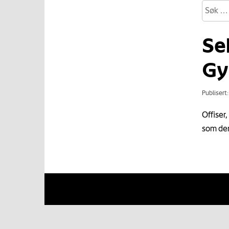
Se
Gy
Publisert
Offiser
som den