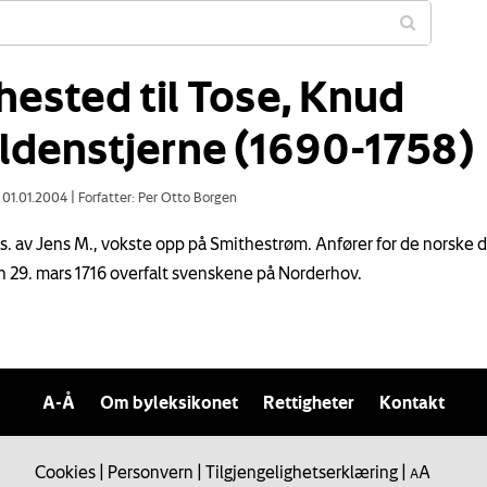
hested til Tose, Knud
ldenstjerne (1690-1758)
: 01.01.2004
|
Forfatter: Per Otto Borgen
, s. av Jens M., vokste opp på Smithestrøm. Anfører for de norske 
 29. mars 1716 overfalt svenskene på Norderhov.
A-Å
Om byleksikonet
Rettigheter
Kontakt
Cookies
|
Personvern
|
Tilgjengelighetserklæring
|
A
A