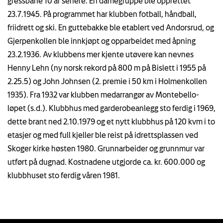
gressbane 10 år senere. En damegruppe ble opprettet
23.7.1945. På programmet har klubben fotball, håndball,
friidrett og ski. En guttebakke ble etablert ved Andorsrud, og
Gjerpenkollen ble innkjøpt og opparbeidet med åpning
23.2.1936. Av klubbens mer kjente utøvere kan nevnes
Henny Lehn (ny norsk rekord på 800 m på Bislett i 1955 på
2.25.5) og John Johnsen (2. premie i 50 km i Holmenkollen
1935). Fra 1932 var klubben medarrangør av Montebello-
løpet (s.d.). Klubbhus med garderobeanlegg sto ferdig i 1969,
dette brant ned 2.10.1979 og et nytt klubbhus på 120 kvm i to
etasjer og med full kjeller ble reist på idrettsplassen ved
Skoger kirke høsten 1980. Grunnarbeider og grunnmur var
utført på dugnad. Kostnadene utgjorde ca. kr. 600.000 og
klubbhuset sto ferdig våren 1981.