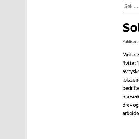
Sol
Publisert
Møbelve
flyttet 
av tyske
lokalen
bedrifte
Spesiali
drev og
arbeide