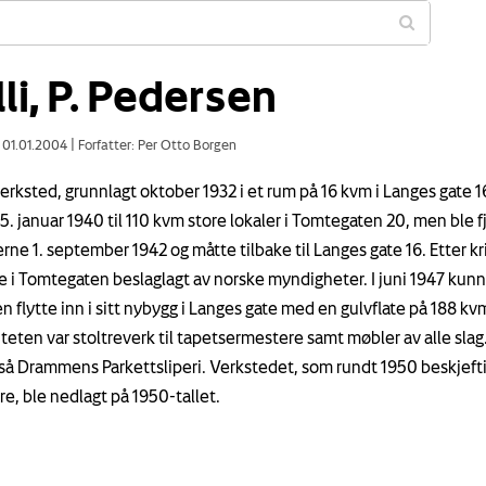
li, P. Pedersen
: 01.01.2004
|
Forfatter: Per Otto Borgen
rksted, grunnlagt oktober 1932 i et rum på 16 kvm i Langes gate 1
15. januar 1940 til 110 kvm store lokaler i Tomtegaten 20, men ble f
rne 1. september 1942 og måtte tilbake til Langes gate 16. Etter kr
e i Tomtegaten beslaglagt av norske myndigheter. I juni 1947 kun
n flytte inn i sitt nybygg i Langes gate med en gulvflate på 188 kv
teten var stoltreverk til tapetsermestere samt møbler av alle slag.
så Drammens Parkettsliperi. Verkstedet, som rundt 1950 beskjeft
re, ble nedlagt på 1950-tallet.