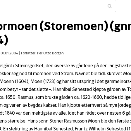
ormoen (Storemoen) (gnr
4)
: 01.01.2004
|
Forfatter: Per Otto Borgen
elgård i Strømsgodset, den øverste av gårdene på den langstrakte
ekker seg ned til morenen ved Strøm. Navnet ble tidl. skrevet Mo
 Moenn (1604), Moen (1723) og har sitt utspring i det gammelnor
som betyr «sandet slette». Hannibal Sehested kjøpte gården av 
 ca. 1650. Rasmus, som brukte gården ca. 1620-1660, hadde tidlig
m og var en av bygdas kakser. Han kjøpte etterhvert så mye jordeg
dt 1640 var den mektigste av alle, idet han rådet over nesten 6 gå
ns størrelse. Hans sønn Stener Rasmussøn Moen ble den første s
0. En slektning av Hannibal Sehested, Frantz Wilhelm Sehested (1