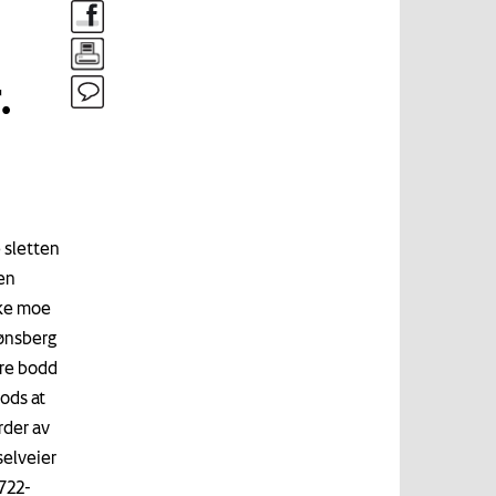
.
 sletten
en
ske moe
Tønsberg
ere bodd
ods at
rder av
elveier
722-