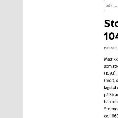
St
10
Publisert
Matrikk
som str
(1593),
(mor), 
lagstol
på Strø
han run
Stormoe
ca. 166