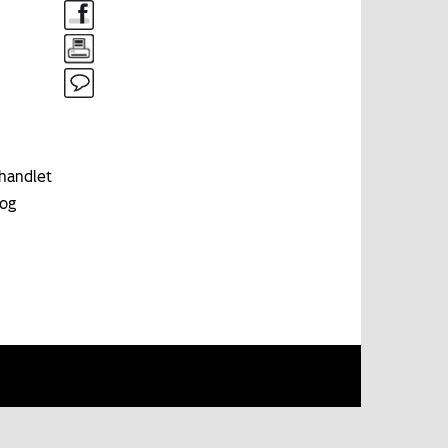
rhandlet
 og