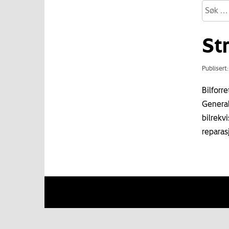
St
Publisert
Bilforr
General
bilrekvi
reparas