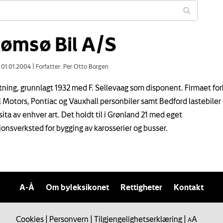
rømsø Bil A/S
: 01.01.2004
|
Forfatter: Per Otto Borgen
etning, grunnlagt 1932 med F. Sellevaag som disponent. Firmaet fo
 Motors, Pontiac og Vauxhall personbiler samt Bedford lastebiler
sita av enhver art. Det holdt til i Grønland 21 med eget
jonsverksted for bygging av karosserier og busser.
A-Å
Om byleksikonet
Rettigheter
Kontakt
Cookies
|
Personvern
|
Tilgjengelighetserklæring
|
A
A