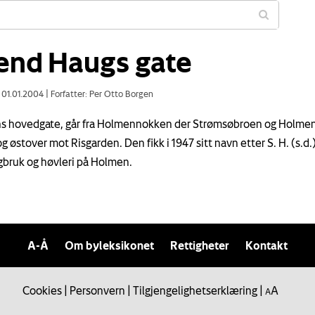
end Haugs gate
: 01.01.2004
|
Forfatter: Per Otto Borgen
s hovedgate, går fra Holmennokken der Strømsøbroen og Holme
 østover mot Risgarden. Den fikk i 1947 sitt navn etter S. H. (s.d.
gbruk og høvleri på Holmen.
A-Å
Om byleksikonet
Rettigheter
Kontakt
Cookies
|
Personvern
|
Tilgjengelighetserklæring
|
A
A