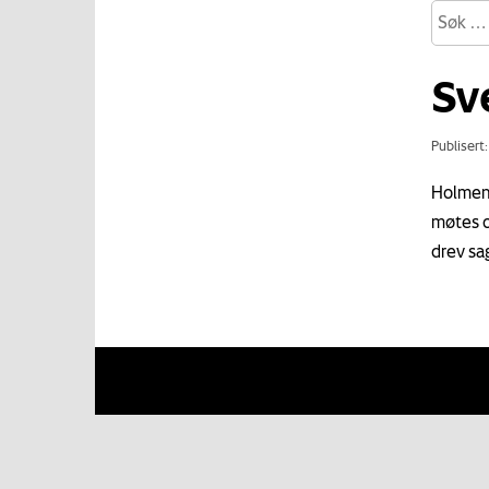
Sv
Publisert
Holmen
møtes og
drev sa