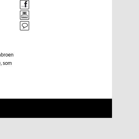
nbroen
), som