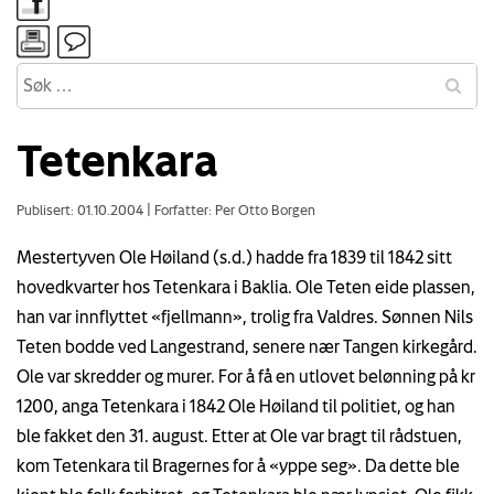
Tetenkara
Publisert: 01.10.2004
|
Forfatter: Per Otto Borgen
Mestertyven Ole Høiland (s.d.) hadde fra 1839 til 1842 sitt
hovedkvarter hos Tetenkara i Baklia. Ole Teten eide plassen,
han var innflyttet «fjellmann», trolig fra Valdres. Sønnen Nils
Teten bodde ved Langestrand, senere nær Tangen kirkegård.
Ole var skredder og murer. For å få en utlovet belønning på kr
1200, anga Tetenkara i 1842 Ole Høiland til politiet, og han
ble fakket den 31. august. Etter at Ole var bragt til rådstuen,
kom Tetenkara til Bragernes for å «yppe seg». Da dette ble