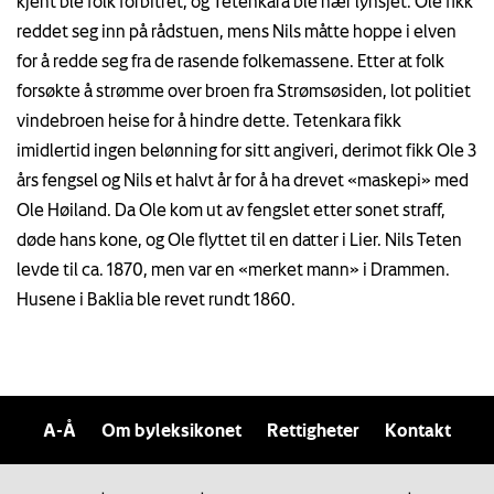
kjent ble folk forbitret, og Tetenkara ble nær lynsjet. Ole fikk
reddet seg inn på rådstuen, mens Nils måtte hoppe i elven
for å redde seg fra de rasende folkemassene. Etter at folk
forsøkte å strømme over broen fra Strømsøsiden, lot politiet
vindebroen heise for å hindre dette. Tetenkara fikk
imidlertid ingen belønning for sitt angiveri, derimot fikk Ole 3
års fengsel og Nils et halvt år for å ha drevet «maskepi» med
Ole Høiland. Da Ole kom ut av fengslet etter sonet straff,
døde hans kone, og Ole flyttet til en datter i Lier. Nils Teten
levde til ca. 1870, men var en «merket mann» i Drammen.
Husene i Baklia ble revet rundt 1860.
A-Å
Om byleksikonet
Rettigheter
Kontakt