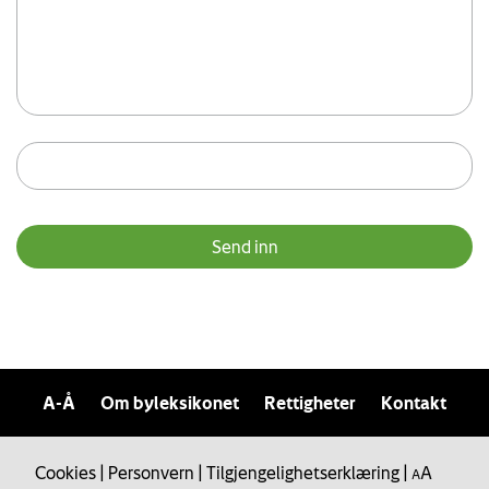
A-Å
Om byleksikonet
Rettigheter
Kontakt
Cookies
|
Personvern
|
Tilgjengelighetserklæring
|
A
A