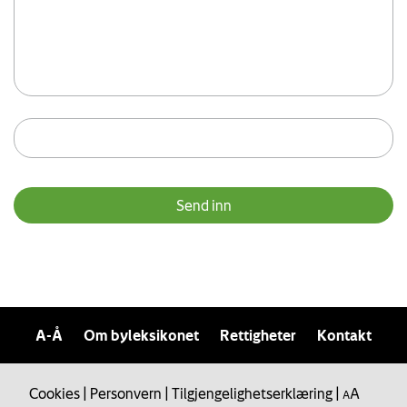
A-Å
Om byleksikonet
Rettigheter
Kontakt
Cookies
|
Personvern
|
Tilgjengelighetserklæring
|
A
A