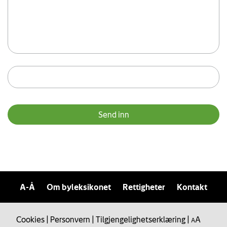
A-Å
Om byleksikonet
Rettigheter
Kontakt
Cookies
|
Personvern
|
Tilgjengelighetserklæring
|
A
A