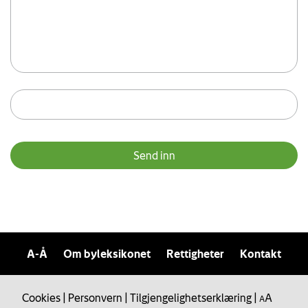
A-Å
Om byleksikonet
Rettigheter
Kontakt
Cookies
|
Personvern
|
Tilgjengelighetserklæring
|
A
A