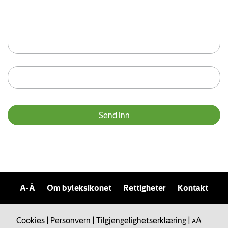
A-Å
Om byleksikonet
Rettigheter
Kontakt
Cookies
|
Personvern
|
Tilgjengelighetserklæring
|
A
A