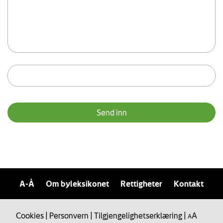
A-Å
Om byleksikonet
Rettigheter
Kontakt
Cookies
|
Personvern
|
Tilgjengelighetserklæring
|
A
A