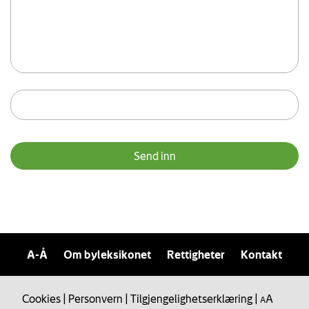
A-Å
Om byleksikonet
Rettigheter
Kontakt
Cookies
|
Personvern
|
Tilgjengelighetserklæring
|
A
A