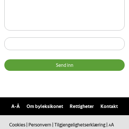
A-Å
Om byleksikonet
Rettigheter
Kontakt
Cookies
|
Personvern
|
Tilgjengelighetserklæring
|
A
A