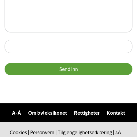
A-Å
Om byleksikonet
Rettigheter
Kontakt
Cookies
|
Personvern
|
Tilgjengelighetserklæring
|
A
A