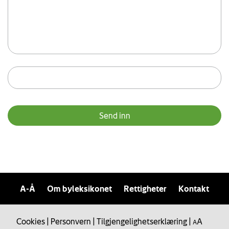
A-Å
Om byleksikonet
Rettigheter
Kontakt
Cookies
|
Personvern
|
Tilgjengelighetserklæring
|
A
A