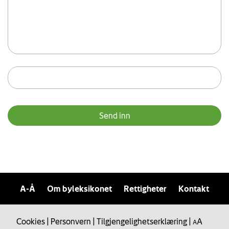
A-Å
Om byleksikonet
Rettigheter
Kontakt
Cookies
|
Personvern
|
Tilgjengelighetserklæring
|
A
A